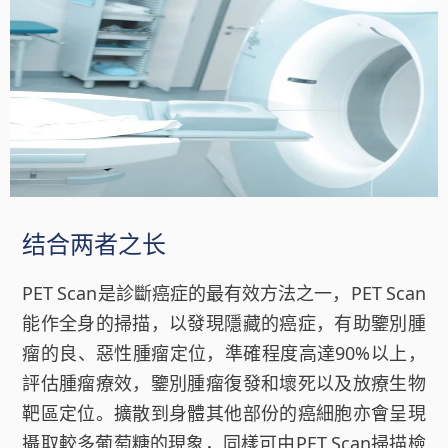
结合两者之长
PET Scan是診斷癌症的最有效方法之一，PET Scan
能作全身的掃描，以發現隱藏的癌症，有助鑒別腫
瘤的良、惡性腫瘤定位，準確程度高達90%以上，
評估腫瘤療效，鑒別腫瘤復發和壞死以及放療生物
靶區定位。擴散到身體其他部份的癌細胞亦會呈現
攝取較多葡萄糖的現象，同樣可由PET Scan掃描檢