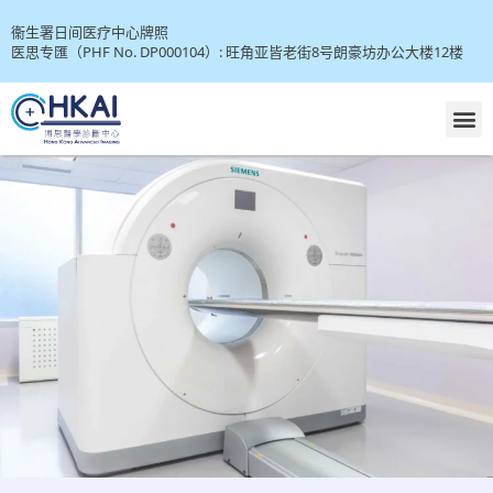
衞生署日间医疗中心牌照
医思专匯（PHF No. DP000104）: 旺角亚皆老街8号朗豪坊办公大楼12楼