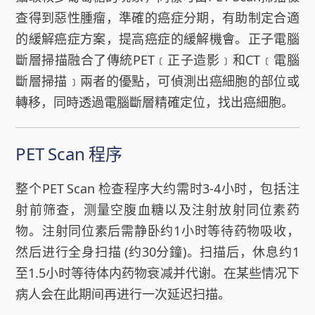
查得到惡性腫瘤，準確的癌症分期，有助制定合適
的緩解癌症方案，提高癌症的緩解機會。正子電腦
斷層掃描融合了傳統PET﹝正子造影﹞和CT﹝
電腦
斷層掃描
﹞兩者的優點，可偵測出癌細胞的部位或
轉移，同時透過電腦斷層精確定位，找出癌細胞。
PET Scan 程序
整个PET Scan 检查程序大约需时3-4小时，包括注
射前筛查，测量空腹血糖以及注射放射同位素药
物。注射同位素后需静卧约1小时等待药物吸收，
然后进行全身扫描 (约30分鐘)。扫描后，休息约1
至1.5小时等待体内药物衰减并代谢。在某些情况下
病人会在此期间再进行一次延迟扫描。