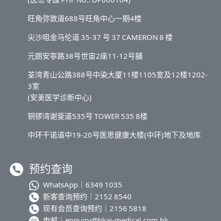
旺角弥敦道688号旺角中心一期4楼
尖沙咀金马伦道 35-37 号 37 CAMERON 8 楼
元朗安寧路38号世宙2座11-12号舖
荃湾青山公路388号中染大厦11楼1105室及12楼1202-
3室
(安美医学诊断中心)
铜锣湾谢斐道535号 TOWER 535 8楼
中环干诺道中19-20号医思健康大楼(中环)地下及地库
预约查询
WhatsApp｜
6349 1035
新客查询预约｜
2152 8540
现有会员查询预约｜
2156 5818
电邮｜
enquiry@hkai-medical.com.hk