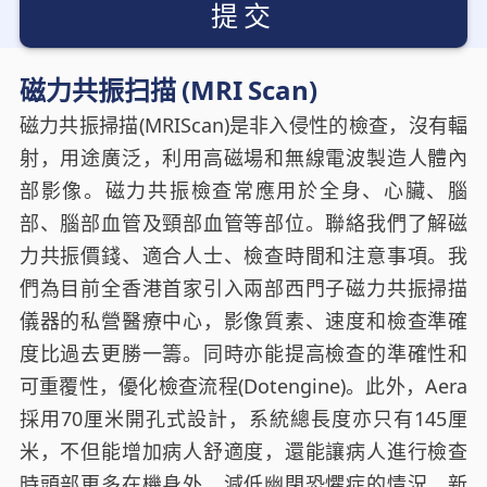
提交
磁力共振扫描 (MRI Scan)
磁力共振掃描(MRIScan)是非入侵性的檢查，沒有輻
射，用途廣泛，利用高磁場和無線電波製造人體內
部影像。磁力共振檢查常應用於全身、心臟、腦
部、腦部血管及頸部血管等部位。聯絡我們了解磁
力共振價錢、適合人士、檢查時間和注意事項。我
們為目前全香港首家引入兩部西門子磁力共振掃描
儀器的私營醫療中心，影像質素、速度和檢查準確
度比過去更勝一籌。同時亦能提高檢查的準確性和
可重覆性，優化檢查流程(Dotengine)。此外，Aera
採用70厘米開孔式設計，系統總長度亦只有145厘
米，不但能增加病人舒適度，還能讓病人進行檢查
時頭部更多在機身外，減低幽閉恐懼症的情況。新