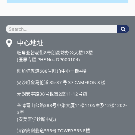
中心地址
旺角亚皆老街8号朗豪坊办公大楼12楼
(医思专匯 PHF No.: DP000104)
旺角弥敦道688号旺角中心一期4楼
尖沙咀金马伦道 35-37 号 37 CAMERON 8 楼
元朗安寧路38号世宙2座11-12号舖
荃湾青山公路388号中染大厦11楼1105室及12楼1202-
3室
(安美医学诊断中心)
铜锣湾谢斐道535号 TOWER 535 8楼