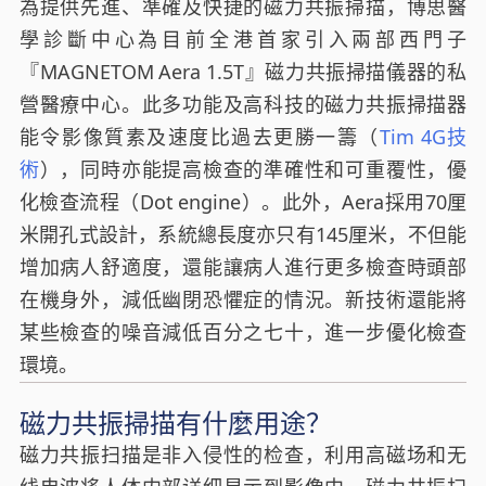
為提供先進、準確及快捷的磁力共振掃描，博思醫
學診斷中心為目前全港首家引入兩部西門子
『MAGNETOM Aera 1.5T』磁力共振掃描儀器的私
營醫療中心。此多功能及高科技的磁力共振掃描器
能令影像質素及速度比過去更勝一籌（
Tim 4G技
術
），同時亦能提高檢查的準確性和可重覆性，優
化檢查流程（Dot engine）。此外，Aera採用70厘
米開孔式設計，系統總長度亦只有145厘米，不但能
增加病人舒適度，還能讓病人進行更多檢查時頭部
在機身外，減低幽閉恐懼症的情況。新技術還能將
某些檢查的噪音減低百分之七十，進一步優化檢查
環境。
磁力共振掃描有什麼用途？
磁力共振扫描是非入侵性的检查，利用高磁场和无