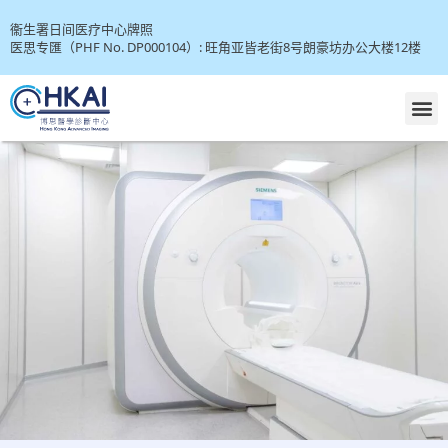
衞生署日间医疗中心牌照
医思专匯（PHF No. DP000104）: 旺角亚皆老街8号朗豪坊办公大楼12楼