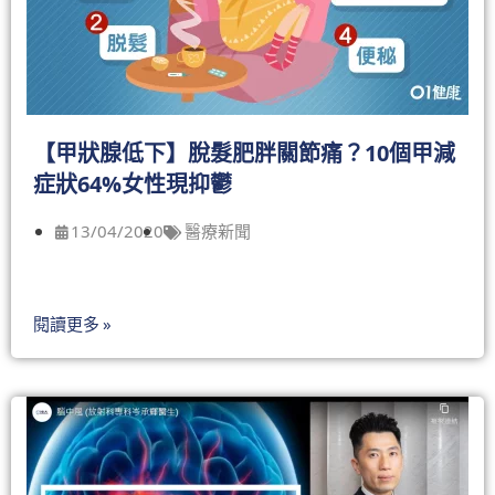
【甲狀腺低下】脫髮肥胖關節痛？10個甲減
症狀64%女性現抑鬱
13/04/2020
醫療新聞
閱讀更多 »