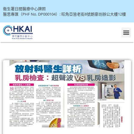
Skip
衞生署日間醫療中心牌照
to
醫思專匯（PHF No. DP000104）: 旺角亞皆老街8號朗豪坊辦公大樓12樓
content
M
P
P
P
P
P
P
P
P
P
a
a
a
a
a
a
a
a
a
g
g
g
g
g
g
g
g
g
e
e
e
e
e
e
e
e
e