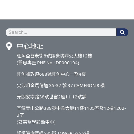
Sea
Search
中心地址
旺角亞皆老街8號朗豪坊辦公大樓12樓
(醫思專匯 PHF No.: DP000104)
旺角彌敦道688號旺角中心一期4樓
尖沙咀金馬倫道 35-37 號 37 CAMERON 8 樓
元朗安寧路38號世宙2座11-12號舖
荃灣青山公路388號中染大廈11樓1105室及12樓1202-
3室
(安美醫學診斷中心)
銅鑼灣謝斐道535號 TOWER 535 8樓