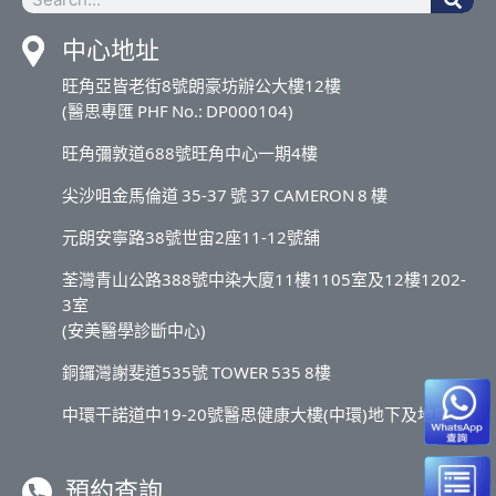
中心地址
旺角亞皆老街8號朗豪坊辦公大樓12樓
(醫思專匯 PHF No.: DP000104)
旺角彌敦道688號旺角中心一期4樓
尖沙咀金馬倫道 35-37 號 37 CAMERON 8 樓
元朗安寧路38號世宙2座11-12號舖
荃灣青山公路388號中染大廈11樓1105室及12樓1202-
3室
(安美醫學診斷中心)
銅鑼灣謝斐道535號 TOWER 535 8樓
中環干諾道中19-20號醫思健康大樓(中環)地下及地庫
預約查詢