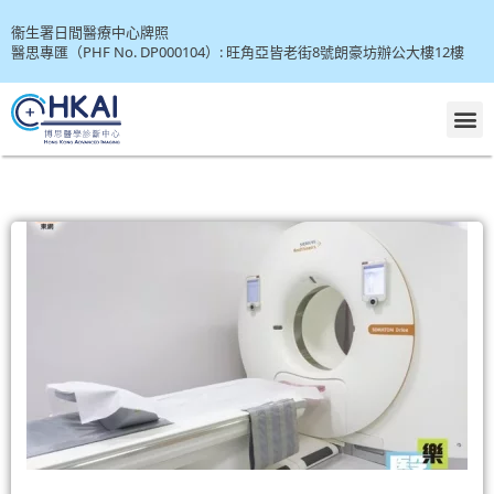
Skip
衞生署日間醫療中心牌照
to
醫思專匯（PHF No. DP000104）: 旺角亞皆老街8號朗豪坊辦公大樓12樓
content
M
P
P
P
P
P
P
P
P
P
a
a
a
a
a
a
a
a
a
g
g
g
g
g
g
g
g
g
e
e
e
e
e
e
e
e
e