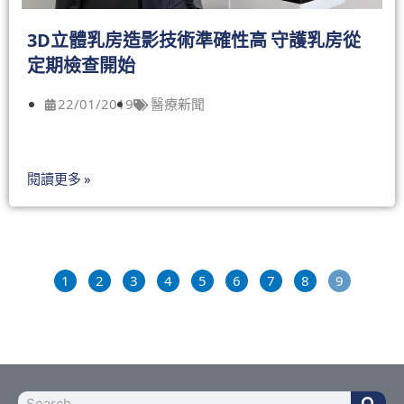
3D立體乳房造影技術準確性高 守護乳房從
定期檢查開始
22/01/2019
醫療新聞
閱讀更多 »
1
2
3
4
5
6
7
8
9
Sea
Search