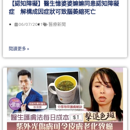
【認知障礙】醫生憶婆婆嫲嫲同患認知障礙
症 解構成因症狀可致腦萎縮死亡
06/07/2021
醫療新聞
閱讀更多 »