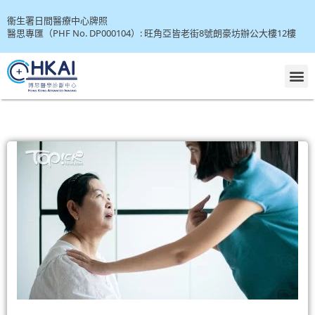
Skip
衞生署日間醫療中心牌照
to
醫思專匯（PHF No. DP000104）: 旺角亞皆老街8號朗豪坊辦公大樓12樓
content
M
P
P
P
P
P
P
P
P
P
a
a
a
a
a
a
a
a
a
g
g
g
g
g
g
g
g
g
e
e
e
e
e
e
e
e
e