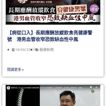
【病從口入】長期應酬放縱飲食亮健康警
號 港男血管收窄恐致缺血性中風
18/06/2021
醫療新聞
閱讀更多 »