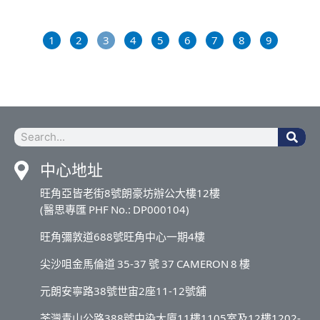
1
2
3
4
5
6
7
8
9
Sea
Search
中心地址
旺角亞皆老街8號朗豪坊辦公大樓12樓
(醫思專匯 PHF No.: DP000104)
旺角彌敦道688號旺角中心一期4樓
尖沙咀金馬倫道 35-37 號 37 CAMERON 8 樓
元朗安寧路38號世宙2座11-12號舖
荃灣青山公路388號中染大廈11樓1105室及12樓1202-