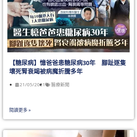
【糖尿病】憶爸爸患糖尿病30年 腳趾逐隻
壞死腎衰竭被病魔折騰多年
21/05/2021
醫療新聞
閱讀更多 »