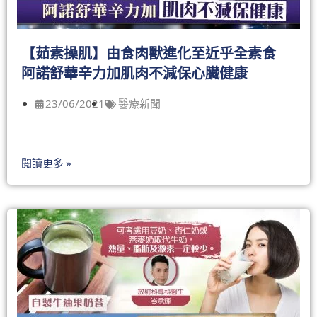
【茹素操肌】由食肉獸進化至近乎全素食
阿諾舒華辛力加肌肉不減保心臟健康
23/06/2021
醫療新聞
閱讀更多 »