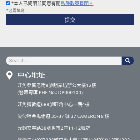
*本人已閱讀並同意有關
私隱政策聲明。
*必需填寫
提交
中心地址
旺角亞皆老街8號朗豪坊辦公大樓12樓
(醫思專匯 PHF No.: DP000104)
旺角彌敦道688號旺角中心一期4樓
尖沙咀金馬倫道 35-37 號 37 CAMERON 8 樓
元朗安寧路38號世宙2座11-12號舖
荃灣青山公路388號中染大廈11樓1105室及12樓1202-