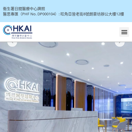
衞生署日間醫療中心牌照
醫思專匯（PHF No. DP000104）: 旺角亞皆老街8號朗豪坊辦公大樓12樓