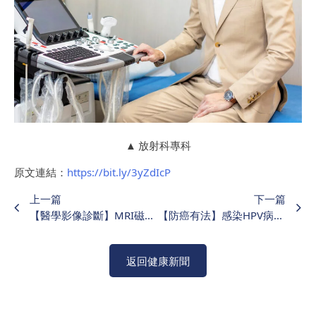
▲ 放射科專科
原文連結：
https://bit.ly/3yZdIcP
上一篇
下一篇
【醫學影像診斷】MRI磁力共振檢查 無病無痛都要Check?
【防癌有法】感染HPV病毒可演變口咽癌 解構3種致癌高危口腔活動
返回健康新聞