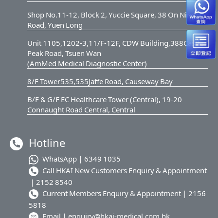
Shop No.11-12, Block 2, Yuccie Square, 38 On Ning
Road, Yuen Long
Unit 1105,1202-3,11/F-12F, CDW Building,388Castle
Peak Road, Tsuen Wan
(AmMed Medical Diagnostic Center)
8/F Tower535,535Jaffe Road, Causeway Bay
B/F & G/F EC Healthcare Tower (Central), 19-20
Connaught Road Central, Central
Hotline
WhatsApp｜
6349 1035
Call HKAI New Customers Enquiry & Appointment
｜
2152 8540
Current Members Enquiry & Appointment｜
2156
5818
Email｜
enquiry@hkai-medical.com.hk