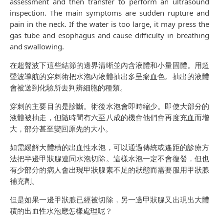
assessment and then transfer to perform an ultrasound
inspection. The main symptoms are sudden rupture and
pain in the neck. If the water is too large, it may press the
gas tube and esophagus and cause difficulty in breathing
and swallowing.
在超聲波下這些結節的邊界清晰並內含液體和小量固體。用超
聲波導航的穿刺術把水泡內液體抽出多呈瘀血色。抽出的液體
會被送到化驗所去判辨細胞的種類。
穿刺的主要目的是診斷。術後水泡會即時縮少。即使大部分的
液體被抽走，但隨時間有六至八成的機會他們會再度充血而增
大，部分甚至變回原先的大小。
如需緩解大體積的出血性水泡，可以通過傳統或遙距的診療方
法把半邊甲狀腺連同水泡切除。這樣水泡一定不會復發，但也
有少部分的病人會出現甲狀腺素不足的狀態而需要服用甲狀腺
補充劑。
但是如果一邊甲狀腺已經被切除，另一邊甲狀腺又出現出大體
積的出血性水泡應怎樣處理呢？