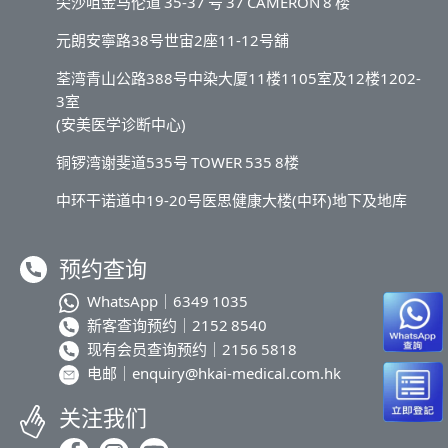
尖沙咀金马伦道 35-37 号 37 CAMERON 8 楼
元朗安寧路38号世宙2座11-12号舖
荃湾青山公路388号中染大厦11楼1105室及12楼1202-
3室
(安美医学诊断中心)
铜锣湾谢斐道535号 TOWER 535 8楼
中环干诺道中19-20号医思健康大楼(中环)地下及地库
预约查询
WhatsApp｜
6349 1035
新客查询预约｜
2152 8540
现有会员查询预约｜
2156 5818
电邮｜
enquiry@hkai-medical.com.hk
关注我们