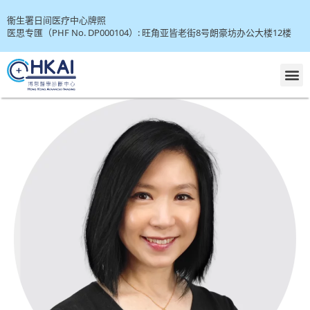
衞生署日间医疗中心牌照
医思专匯（PHF No. DP000104）: 旺角亚皆老街8号朗豪坊办公大楼12楼