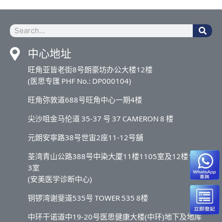
中心地址
旺角亚皆老街8号朗豪坊办公大楼12楼
(医思专匯 PHF No.: DP000104)
旺角弥敦道688号旺角中心一期4楼
尖沙咀金马伦道 35-37 号 37 CAMERON 8 楼
元朗安寧路38号世宙2座11-12号舖
荃湾青山公路388号中染大厦11楼1105室及12楼1202-
3室
(安美医学诊断中心)
铜锣湾谢斐道535号 TOWER 535 8楼
中环干诺道中19-20号医思健康大楼(中环)地下及地库