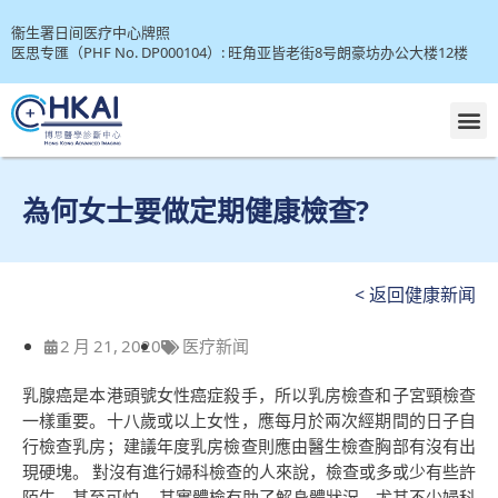
衞生署日间医疗中心牌照
医思专匯（PHF No. DP000104）: 旺角亚皆老街8号朗豪坊办公大楼12楼
為何女士要做定期健康檢查?
< 返回健康新闻
2 月 21, 2020
医疗新闻
乳腺癌是本港頭號女性癌症殺手，所以乳房檢查和子宮頸檢查
一樣重要。十八歲或以上女性，應每月於兩次經期間的日子自
行檢查乳房；建議年度乳房檢查則應由醫生檢查胸部有沒有出
現硬塊。 對沒有進行婦科檢查的人來說，檢查或多或少有些許
陌生，甚至可怕。 其實體檢有助了解身體狀況，尤其不少婦科