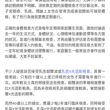
病初期病徵不明顯，須依靠定期的身體檢查才可診斷出來，如
子宮頸癌、乳癌。理論上女性在發育完成後就開始可接受體
檢，有了性行為後就更應定期進行。
正確的身體檢查方式是每年定期與家庭醫生見面，跟他討論過
去一年的生活方式、身體狀況、心理精神及運動習慣等各方面
的狀況，並進行各類基本檢查，才再由醫生評估是否有需要接
受專科或更深入的檢查。 不過，有部份的檢查項目是大家到了
一定年紀或身體狀況便應進行，家庭醫生一般來說亦會作出相
似建議，大家不妨留意。
不少人疑惑該否接受乳房超聲波或
乳房X光造影檢查
，其實一
般來說，只有四十歲以上或已停經的女性才需要每年進行一
次。如年輕女士真的想接受這些檢查，超聲波的準確程度應會
比X光造影較高，因為未收經前乳房組織密度較高，會間接影
響X光造影的精準。
而然40歲以上的婦女，應最少每2年進行臨床檢查，同時接受
乳房X光造影檢查，乳房X光造影檢查可顯示觸摸不到或未形成