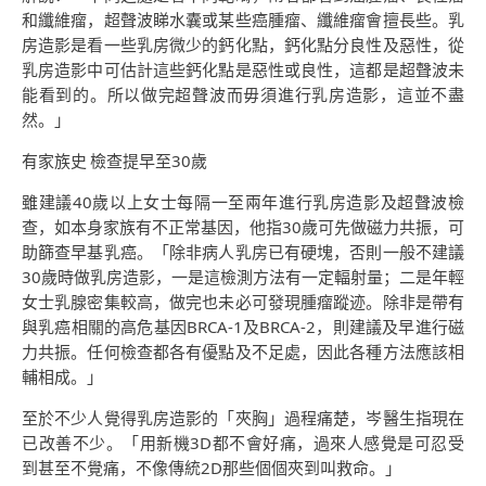
和纖維瘤，超聲波睇水囊或某些癌腫瘤、纖維瘤會擅長些。乳
房造影是看一些乳房微少的鈣化點，鈣化點分良性及惡性，從
乳房造影中可估計這些鈣化點是惡性或良性，這都是超聲波未
能看到的。所以做完超聲波而毋須進行乳房造影，這並不盡
然。」
有家族史 檢查提早至30歲
雖建議40歲以上女士每隔一至兩年進行乳房造影及超聲波檢
查，如本身家族有不正常基因，他指30歲可先做磁力共振，可
助篩查早基乳癌。「除非病人乳房已有硬塊，否則一般不建議
30歲時做乳房造影，一是這檢測方法有一定輻射量；二是年輕
女士乳腺密集較高，做完也未必可發現腫瘤蹤迹。除非是帶有
與乳癌相關的高危基因BRCA-1及BRCA-2，則建議及早進行磁
力共振。任何檢查都各有優點及不足處，因此各種方法應該相
輔相成。」
至於不少人覺得乳房造影的「夾胸」過程痛楚，岑醫生指現在
已改善不少。「用新機3D都不會好痛，過來人感覺是可忍受
到甚至不覺痛，不像傳統2D那些個個夾到叫救命。」