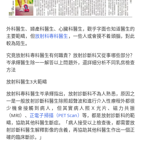
外科醫生、婦產科醫生、心臟科醫生，觀乎字面也知道醫生的
主要範疇，但
放射科專科醫生
，一些人或會摸不着頭腦，對此
較為陌生。
究竟放射科專科醫生有何職責？放射診斷科又從事哪些部分？
岑承輝醫生除一一解答以上問題外，還詳細分析不同乳房檢查
方法
放射科醫生3大範疇
放射科專科醫生岑承輝指出，放射診斷科不為人熟悉，原因之
一是一般放射診斷科醫生除照超聲波和進行介入性療程外都很
少機會接觸到病人，但其實病人照Ｘ光片、磁力共振
（MRI）、
正電子掃描（PET Scan）
等，都是放射診斷科的範
疇，協助其他科醫生斷症。「病人接受以上檢查後，都需要放
射診斷科醫生解釋影像的含義，再協助其他科醫生作出一個正
確的臨床斷診。」