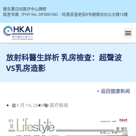
衞生署日间医疗中心牌照
医思专匯（PHF No. DP000104）: 旺角亚皆老街8号朗豪坊办公大楼12楼
放射科醫生詳析 乳房檢查：超聲波
VS乳房造影
< 返回健康新闻
5 月 14, 2020
医疗新闻