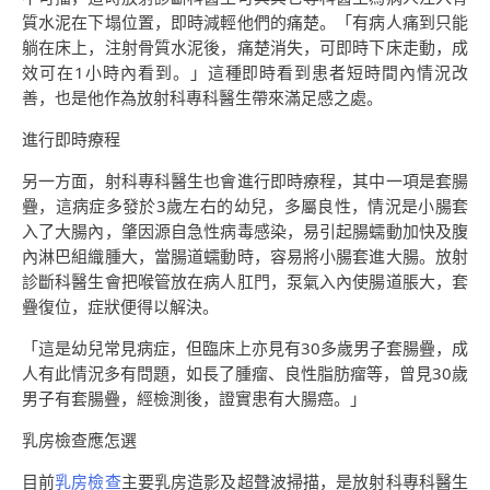
質水泥在下塌位置，即時減輕他們的痛楚。「有病人痛到只能
躺在床上，注射骨質水泥後，痛楚消失，可即時下床走動，成
效可在1小時內看到。」這種即時看到患者短時間內情況改
善，也是他作為放射科專科醫生帶來滿足感之處。
進行即時療程
另一方面，射科專科醫生也會進行即時療程，其中一項是套腸
疊，這病症多發於3歲左右的幼兒，多屬良性，情況是小腸套
入了大腸內，肇因源自急性病毒感染，易引起腸蠕動加快及腹
內淋巴組織腫大，當腸道蠕動時，容易將小腸套進大腸。放射
診斷科醫生會把喉管放在病人肛門，泵氣入內使腸道脹大，套
疊復位，症狀便得以解決。
「這是幼兒常見病症，但臨床上亦見有30多歲男子套腸疊，成
人有此情況多有問題，如長了腫瘤、良性脂肪瘤等，曾見30歲
男子有套腸疊，經檢測後，證實患有大腸癌。」
乳房檢查應怎選
目前
乳房檢查
主要乳房造影及超聲波掃描，是放射科專科醫生