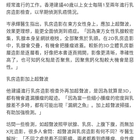
經常進行的工作。香港建議40歲以上女士每隔1至兩年進行乳
房造影檢查，以早期偵測乳癌情況。
岑承輝醫生指出，乳房造影在東方女性身上，應加上超聲波，
效果更理想，能更全面偵測到癌症。「因為東方女性乳腺較密
集，乳腺本身呈網狀樹枝，全部聚焦於乳頭。在2D乳房造影
中，乳腺會交疊，有機會把腫瘤遮蓋。較新的3D立體乳房斷
層造影是逐層看，好像把本書逐頁揭開，影像更清晰，準確性
高了，也可知鈣化點是否聚焦，因聚焦鈣化點較大機會是惡
性。」
乳房造影加上超聲波
他建議進行乳房造影檢查外再加超聲波，是因為就算是3D，
都有機會遺漏腫瘤的蹤迹。「因為當一些細小腫瘤的密度與乳
腺差不多時，都有可能出現『漏網之魚』。加上超聲波掃描，
有助加強檢測。」
坊間一些檢測，如超聲波照甲狀腺、乳房、上腹下腹，而無加
X光造影，很多人會問：超聲波與乳房造影有何不同？岑醫生
解說：「不同之處是看不同範疇，兩者都看到癌腫瘤、良性瘤