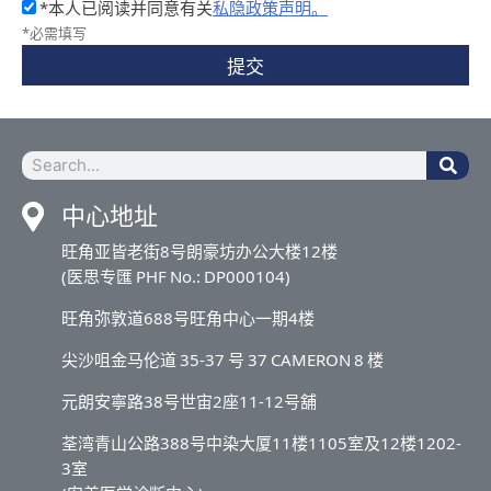
*本人已阅读并同意有关
私隐政策声明。
*必需填写
提交
中心地址
旺角亚皆老街8号朗豪坊办公大楼12楼
(医思专匯 PHF No.: DP000104)
旺角弥敦道688号旺角中心一期4楼
尖沙咀金马伦道 35-37 号 37 CAMERON 8 楼
元朗安寧路38号世宙2座11-12号舖
荃湾青山公路388号中染大厦11楼1105室及12楼1202-
3室