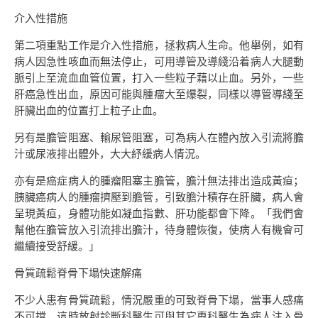
介入性措施
第二項重點工作是介入性措施，拯救病人生命。他舉例，如有
病人因急性咳血而無法停止，可用導管及導綫沿着病人大腿動
脈引上至流血血管位置，打入一些粒子藉以止血。另外，一些
肝癌急性出血，原因可能與腫瘤大至爆裂，同樣以導管導綫至
肝臟出血的位置打上粒子止血。
另有是膽管阻塞、輸尿管阻塞，可為病人在體內放入引流將膽
汁或尿液排出體外，大大紓緩病人情況。
亦有是癌症病人的腫瘤阻塞主膽管，膽汁無法排出造成黃疸；
胰臟癌病人的腫瘤擠壓到膽管，引致膽汁積存在肝臟，病人會
呈現黃疸，身體功能如凝血指數、肝功能都會下降。「我們會
幫他在膽管放入引流排出膽汁，待身體恢復，使病人有機會可
繼續接受舒緩。」
骨質疏鬆脊骨下塌快速解痛
不少人患有骨質疏鬆，情況嚴重的可致脊骨下塌，當事人感痛
不可擋，這時放射診斷科醫生可與其它專科醫生為病人注入骨