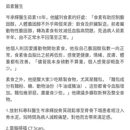
茹素醫生
岑承輝醫生茹素10年，他臚列食素的好處：「食素有助控制膽
固醇，人體膽固醇不外乎兩個來源：飲食及肝臟製造，前者屬
動物性膽固醇，轉為素食有效減低血脂高問題，見過病人茹素
半年，由不正常水平回落至正常。」
他個人則因愛護動物開始素食，他指自己膽固醇指數一向正
常，食素後血脂比之前再低些，感覺更健康，情緒、皮膚、體
重都有改善。「儘管我本身磅數不算重，個人感覺卻輕盈不
少。」
素食之外，他提醒大家少吃精製食物，尤其是麵包。「麵包成
分有麵粉、糖、動物油份（牛油或豬油），這些都會令血脂增
加。麵包幾邪惡，盡量食少些。」他建議多攝取新鮮及整全食
物。
1.放射科專科醫生岑承輝說骨質疏鬆導至脊骨下塌患者經注入
骨水泥，短時間為病人減輕痛楚，對他而言帶來滿足感。
2.電腦掃描 CT Scan。