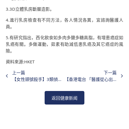
3.3D立體乳房斷層造影。
4.進行乳房檢查有不同方法，各人情況各異，宜諮詢醫護人
員。
5.有研究指出，西化飲食如多肉多鹽多糖高脂，有增患癌症如
乳癌有關。多做運動，茹素有助減低患乳癌及其它癌症的風
險。
資料來源:HKET
上一篇
下一篇
【女性頭號殺手】3類偵測乳癌檢查作用各異 醫生建議如何選擇降遺漏腫瘤風險
【香港電台 「醫護從心出發」: 探討乳癌篩查及乳房造影】
返回健康新闻