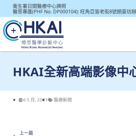
衞生署日間醫療中心牌照
醫思專匯(PHF No. DP000104): 旺角亞皆老街8號朗豪
HKAI全新高端影像中
6 5 月, 2021
醫療新聞
上一篇