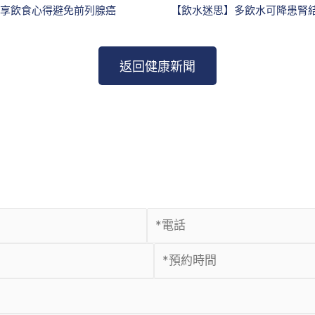
分享飲食心得避免前列腺癌
【飲水迷思】多飲水可降患腎
返回健康新聞