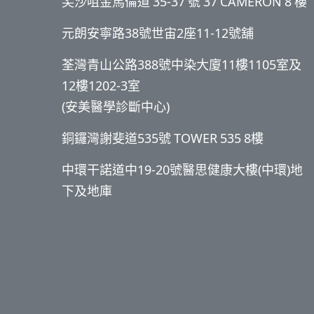
尖沙咀金馬倫道 35-37 號 37 CAMERON 8 樓
元朗安寧路38號世宙2座11-12號舖
荃灣青山公路388號中染大廈11樓1105室及
12樓1202-3室
(安美醫學診斷中心)
銅鑼灣謝斐道535號 TOWER 535 8樓
中環干諾道中19-20號醫思健康大樓(中環)地
下及地庫