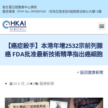
衞生署日間醫療中心牌照
醫思專匯（PHF No. DP000104）: 旺角亞皆老街8號朗豪坊辦公大樓12樓
【癌症殺手】本港年增2532宗前列腺
癌 FDA批准最新技術精準指出癌細胞
< 返回健康新聞
30 6 月, 2022
醫療新聞