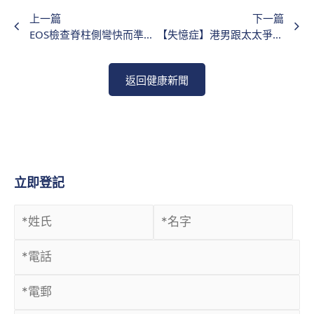
上一篇
下一篇
EOS檢查脊柱側彎快而準！低輻射劑量患者最安心
【失憶症】港男跟太太爭執後「斷片」 醫生解構短暫性全面失憶症4種誘因
返回健康新聞
立即登記