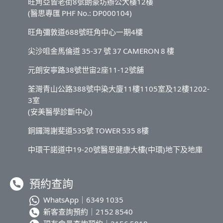
旺角亞皆老街8號朗豪坊辦公大樓12樓
(醫思專匯 PHF No.: DP000104)
旺角彌敦道688號旺角中心一期4樓
尖沙咀金馬倫道 35-37 號 37 CAMERON 8 樓
元朗安寧路38號世宙2座11-12號舖
荃灣青山公路388號中染大廈11樓1105室及12樓1202-
3室
(安美醫學診斷中心)
銅鑼灣謝斐道535號 TOWER 535 8樓
中環干諾道中19-20號醫思健康大樓(中環)地下及地庫
預約查詢
WhatsApp｜
6349 1035
新客查詢預約｜
2152 8540