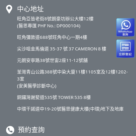
中心地址
旺角亞皆老街8號朗豪坊辦公大樓12樓
(醫思專匯 PHF No.: DP000104)
旺角彌敦道688號旺角中心一期4樓
尖沙咀金馬倫道 35-37 號 37 CAMERON 8 樓
元朗安寧路38號世宙2座11-12號舖
荃灣青山公路388號中染大廈11樓1105室及12樓1202-
3室
(安美醫學診斷中心)
銅鑼灣謝斐道535號 TOWER 535 8樓
中環干諾道中19-20號醫思健康大樓(中環)地下及地庫
預約查詢