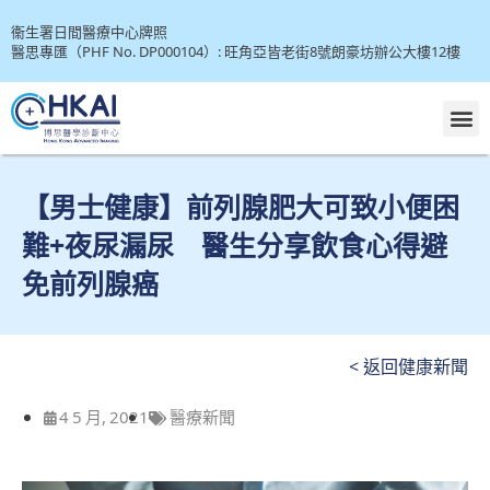
衞生署日間醫療中心牌照
醫思專匯（PHF No. DP000104）: 旺角亞皆老街8號朗豪坊辦公大樓12樓
【男士健康】前列腺肥大可致小便困
難+夜尿漏尿 醫生分享飲食心得避
免前列腺癌
< 返回健康新聞
4 5 月, 2021
醫療新聞