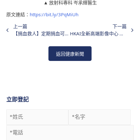
▲ 放射科專科 岑承輝醫生
原文連結：
https://bit.ly/3PqMiUh
上一篇
下一篇
【捐血救人】定期捐血可降患癌機率助人自助 醫生：一次捐血可救3人性命
HKAI全新高端影像中心 進駐尖沙咀投入服務
返回健康新聞
立即登記