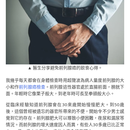
▲ 醫生分享避免前列腺癌的飲食心得。
我幾乎每天都會在身體檢查時用超聲波為病人量度前列腺的大
小和作
前列腺癌檢查
。前列腺這性器官處於直腸前面，膀胱下
面。年輕時它像栗子般大，到老年時可長至拳頭般大小。
從臨床經驗知道前列腺會在30來歲開始慢慢肥大。到50歲
後，這個曾經被遺忘的器官所帶來的不便，開始令不少男士感
覺到它的存在。前列腺肥大可以導致小便困難，夜尿和漏尿等
情況。而前列腺的增大速度因人而異，有些人30多歲已比正常